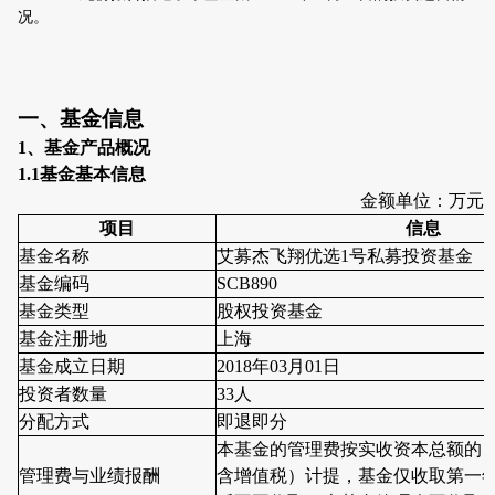
况。
一、基金信息
1
、基金产品概况
1.1
基金基本信息
金额单位：万元
项目
信息
基金名称
艾募杰飞翔优选
1
号私募投资基金
基金编码
SCB890
基金类型
股权投资基金
基金注册地
上海
基金成立日期
2018
年
03
月
01
日
投资者数量
33
人
分配方式
即退即分
本基金的管理费按实收资本总额的
0
管理费与业绩报酬
含增值税）计提，基金仅收取第一