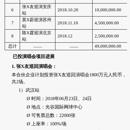
张
X
友巡演安庆
6
2018.10.20
10,000,000.00
站
莫
X
蔚巡演苏州
7
2018.11.10
4,500,000.00
站
陈
X
霆巡演北京
8
2018.12
2,500,000.00
站
总计
49,000,000.00
——
——
5.2
已投演唱会项目进展
1.
张
X
友巡回演唱会：
本合伙企业计划投资张
X
友巡回演唱会
1800
万元人民币，
共
2
场。
1）
武汉站
Ø
时间：
2018
年
06
月
23
日、
24
日
Ø
地点：光谷国际网球中心
Ø
可售票总数：
22000
张
Ø
上座率：
100%/
场