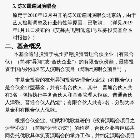
5.
陈
X
霆巡回演唱会
原定于
2018
年
12
月召开的陈
X
霆巡回演唱会北京站，由于
艺人档期调整及行业特性等原因，已取消。（详见
2019
年
1
月
11
日发布的《艾募杰飞翔优选
1
号私募投资基金临
时报告》）
二、基金概况
本基金通过投资于杭州昇翔投资管理合伙企业（有限合
伙）（简称“昇翔”或“合伙企业”）的有限合伙份额，最终投
资于国内外知名艺人演唱会项目（简称“演唱会项目”）。
本基金投资的杭州昇翔投资管理合伙企业（有限合伙）
是合伙企业型基金，共有
5
名合伙人，其中：普通合伙人共
有
3
名，包括执行事务合伙人和基金管理人钜赋、普通合伙
人津强、普通合伙人品煊
”
；有限合伙人共有
2
名，分别为本
基金和有限合伙人优歌。
根据合伙企业、钜赋和优歌签署的《投资演唱会项目之
运营协议》（简称“运营协议”）的约定，合伙企业与钜赋共
同委托优歌具体负责演唱会的承办工作，并约定演唱会项目