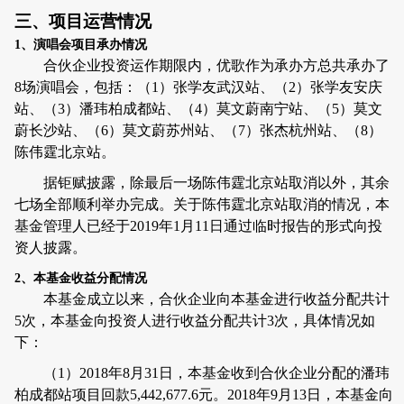
三、项目运营情况
1
、演唱会项目承办情况
合伙企业投资运作期限内，优歌作为承办方总共承办了
8
场演唱会，包括：（
1
）张学友武汉站、（
2
）张学友安庆
站、（
3
）潘玮柏成都站、（
4
）莫文蔚南宁站、（
5
）莫文
蔚长沙站、（
6
）莫文蔚苏州站、（
7
）张杰杭州站、（
8
）
陈伟霆北京站。
据钜赋披露，除最后一场陈伟霆北京站取消以外，其余
七场全部顺利举办完成。关于陈伟霆北京站取消的情况，本
基金管理人已经于
2019
年
1
月
11
日通过临时报告的形式向投
资人披露。
2
、本基金收益分配情况
本基金成立以来，合伙企业向本基金进行收益分配共计
5
次，本基金向投资人进行收益分配共计
3
次，具体情况如
下：
（
1
）
2018
年
8
月
31
日，本基金收到合伙企业分配的潘玮
柏成都站项目回款
5,442,677.6
元。
2018
年
9
月
13
日，本基金向