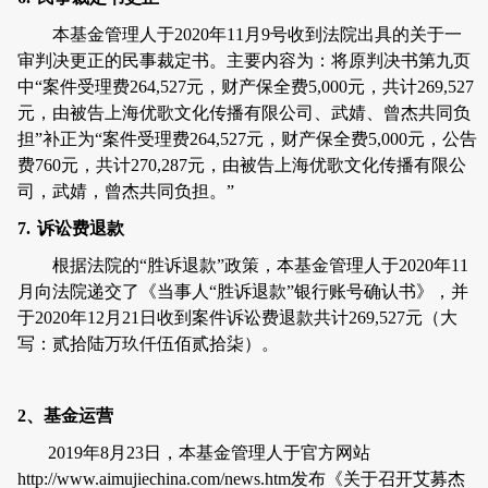
本基金管理人于
2020
年
11
月
9
号收到法院出具的关于一
审判决更正的民事裁定书。主要内容为：将原判决书第九页
中
“
案件受理费
264,527
元，财产保全费
5,000
元，共计
269,527
元，由被告上海优歌文化传播有限公司、武婧、曾杰共同负
担
”
补正为
“
案件受理费
264,527
元，财产保全费
5,000
元，公告
费
760
元，共计
270,287
元，由被告上海优歌文化传播有限公
司，武婧，曾杰共同负担。
”
7.
诉讼费退款
根据法院的“胜诉退款”政策，本基金管理人于
2020
年
11
月向法院递交了《当事人
“
胜诉退款
”
银行账号确认书》，并
于
2020
年
12
月
21
日收到案件诉讼费退款共计
269,527
元（大
写：贰拾陆万玖仟伍佰贰拾柒）。
2
、基金运营
2019
年
8
月
23
日，本基金管理人于官方网站
http://www.aimujiechina.com/news.htm
发布《关于召开艾募杰