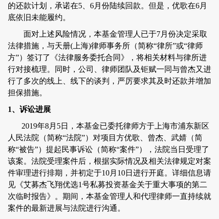
的还款计划，承诺在
5
、
6
月份陆续回款。但是，优歌在
6
月
底依旧未能履约。
面对上述风险情况，本基金管理人已于
7
月份决定采取
法律措施，与天册
(
上海
)
律师事务所（简称
“
律所
”
或
“
律师
方
”
）签订了《法律服务委托合同》，将相关材料与律所进
行对接梳理。同时，公司、律师团队及钜赋一同与曾杰又进
行了多次的线上、线下的谈判，严厉要求其及时还款并增加
担保措施。
1
、诉讼进展
2019
年
8
月
5
日，本基金已委托律师方于上海市浦东新区
人民法院（简称
“
法院
”
）对项目方优歌、曾杰、武婧（简
称
“
被告
”
）提起民事诉讼（简称
“
案件
”
），法院当日受理了
该案。法院受理案件后，根据实际情况及相关法律规定对案
件审理进行排期，并初定于
10
月
10
日进行开庭。详细信息请
见《艾募杰飞翔优选
1
号私募投资基金关于重大事项的第二
次临时报告》。期间，
本
基金管理人和代理律师一直持续就
案件的最新进展与法院进行沟通。