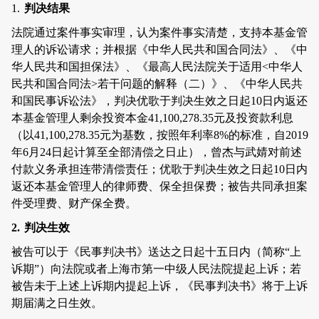
1.
判决结果
法院通过案件事实审理，认为案件事实清楚，支持
本基金管
理人
的诉讼请求；并根据《中华人民共和国合同法》、《中
华人民共和国担保法》、《最高人民法院关于适用
<
中华人
民共和国合同法
>
若干问题的解释（二）》、《中华人民共
和国民事诉讼法》，判决优歌于判决生效之日起
10
日内返还
本基金管理人
剩余投资本金
41,100,278.35
元及投资款利息
（以
41,100,278.35
元为基数，按照年利率
8%
的标准，自
2019
年
6
月
24
日起计算至全部清偿之日止），曾杰与武婧对前述
付款义务承担连带清偿责任；优歌于判决生效之日起
10
日内
返还
本基金管理人
的律师费、保全担保费；被告共同承担案
件受理费、财产保全费。
2.
判决生效
被告可以于《民事判决书》送达之日起十五日内（简称“上
诉期”）向法院或者上海市第一中级人民法院提起上诉；若
被告未于上述上诉期内提起上诉，《民事判决书》将于上诉
期届满之日生效。