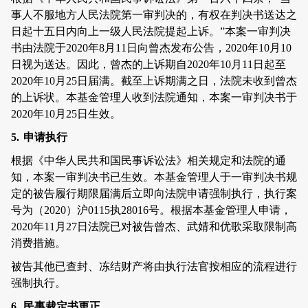
事人不服地方人民法院第一审判决的，有权在判决书送达之
日起十五日内向上一级人民法院提起上诉。”本案一审判决
书由法院于
2020
年
8
月
11
日向曾杰发布公告，
2020
年
10
月
10
日视为送达。因此，曾杰的上诉期自
2020
年
10
月
11
日起至
2020
年
10
月
25
日届满。截至上诉期满之日，法院未收到曾杰
的上诉状。本基金管理人收到法院通知，本案一审判决书于
2020
年
10
月
25
日生效。
5.
申请执行
根据《中华人民共和国民事诉讼法》相关规定和法院的通
知，本案一审判决书已生效。本基金管理人于一审判决书规
定的被告履行期限届满后立即向法院申请强制执行，执行案
号为（
2020
）沪
0115
执
28016
号。根据本基金管理人申请，
2020
年
11
月
27
日法院已对被告曾杰、武婧和优歌采取限制高
消费措施。
被告其他已查封、冻结财产将由执行法官按相应的流程进行
强制执行。
6.
民事裁定书更正