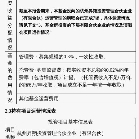
资
收
截至本报告期末，本基金投向的杭州昇翔投资管理合伙企业
益
（有限合伙）运营管理的演唱会已完成
7
场，具体运营情况
分
请见下文
“5
、基金所投资的下层有限合伙企业的情况及演唱
配
会项目运作情况
”
情
况
基
管理费：募集规模的
0.3%
，一次性收取。
金
托管费
+
募集监督费：按实收资本总额的
0.02%
的年
的
费率（包含增值税）计提。（托管费收入不足
6
万
/
年
费
的按
6
万
/
年收取，项目成立不足一年按一年收取）
用
情
其他基金运营费用
况
2.3
持有项目运营情况表
投资项目基本信息表
项目
杭州昇翔投资管理合伙企业（有限合伙）
名称