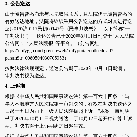
3.
公告送达
由于被告曾杰尚未与法院取得联系，且法院仍无被告曾杰的
有效送达地址，法院将继续采用公告送达的方式对其进行送
达
(2019)
沪
0115
民初
69145
号《民事判决书》（以下简称
“
一
审判决书
”
）。送达公告已于
2020
年
8
月
11
日刊登于
“
人民法院
公告网
”
、
“
人民法院报
”
等平台。
（公告网址：
https://rmfygg.court.gov.cn/web/rmfyportal/noticedetail?
paramStr=0080504030705953
）
按照法律法规规定，送达公告期于
2020
年
10
月
11
日期满，一
审判决书视为送达。
4.
上诉期
根据《中华人民共和国民事诉讼法》第一百六十四条，“当
事人不服地方人民法院第一审判决的，有权在判决书送达之
日起十五日内向上一级人民法院提起上诉。”本案一审判决
书于
2020
年
10
月
11
日视为送达，于
10
月
12
日起开始计算上诉
期。判决书将于上诉期满之日起生效。
根据《中华人民共和国民事诉讼法》第一百六十四条，“当