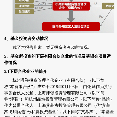
4
、基金投资者变动情况
截至本报告期末，暂无投资者变动的情况。
5
、基金所投资的下层有限合伙企业的情况及演唱会项目运
作情况
5.1
下层合伙企业的简介
杭州昇翔投资管理合伙企业（有限合伙）（以下简
称“本有限合伙”）成立于
2018
年
01
月
03
日，由钜赋作为执行
事务合伙人发起，上海津强投资管理有限公司（
以下简
称“津强”）
和杭州品煊投资管理有限公司（
以下简称“品煊）
作为普通合伙人、上海艾募杰投资管理有限公司（代“艾募
杰飞翔优选
1
号私募投资基金
”
，
以下简称“艾募杰”、“本基金