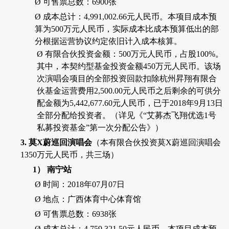
Ø
可售票总数：
6900
张
Ø
成本总计：
4,991,002.66
元人民币。本项目成本预
算为
500
万元人民币，实际成本比成本预算低出的部
分根据运营协议约定依旧计入成本核算。
Ø
有限合伙投资金额：
500
万元人民币，占股
100%
。
其中，本契约型基金投资金额
450
万元人民币。该场
次演唱会项目的全部投资回款扣除杭州昇翔有限合
伙基金运营费用
2,500.00
元人民币之后剩余的可供分
配金额为
5,442,677.60
元人民币，已于
2018
年
9
月
13
日
全部分配给投资者。（详见《“艾募杰飞翔优选
1
号
私募投资基金
”
第一次分配公告》）
3.
莫
X
蔚巡回演唱会
（本有限合伙投资莫
X
蔚巡回演唱会
1350
万元人民币，共三场）
1）
南宁站
Ø
时间：
2018
年
07
月
07
日
Ø
地点：广西体育中心体育馆
Ø
可售票总数：
6938
张
Ø
成本总计：
4,759,321.50
元人民币。本项目成本预