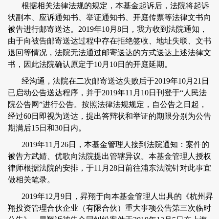
根据相关法律法规的规定，本基金起诉后，法院将起诉
状副本、应诉通知书、举证通知书、开庭传票等法律文书向
被告进行邮寄送达。
2019
年
10
月
8
日，我方收到法院通知，
由于向被告邮寄送达过程中存在拒绝签收、地址失联、文书
退回等情况，法院无法通过邮寄送达的方式送达上述法律文
书，因此法院确认原定于
10
月
10
日的开庭延期。
经沟通，法院在二次邮寄送达失败后于
2019
年
10
月
21
日
已启动公告送达程序，并于
2019
年
11
月
10
日刊登于
“
人民法
院公告网
”
进行公告。按照法律法规规定，自公告之日起，
经过
60
日即视为送达，提出答辩状和举证的期限分别为公告
期满后
15
日和
30
日内。
2019
年
11
月
26
日，
本基金管理人
接到法院通知：案件的
被告方武婧、优歌向法院提出管辖异议。
本基金管理人
授权
律师根据法院的安排，于
11
月
28
日前往浦东法院针对此事宜
做相关笔录。
2019
年
12
月
9
日，昇翔于向
本基金管理人
出具的《杭州昇
翔投资管理合伙企业（有限合伙）重大事项公告第三次临时