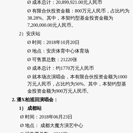
Ø
成本总计：
20,899,921.00
元人民币
Ø
有限合伙投资金额：
800
万元人民币，占比约为
38.28%
。其中，本契约型基金投资金额为
7,200,000.00
元人民币。
2）
安庆站
Ø
时间：
2018
年
10
月
20
日
Ø
地点：安庆体育中心体育场
Ø
可售票总数：
21220
张
Ø
成本总计：约
1770
万元人民币
Ø
就本场次演唱会，本有限合伙投资金额为
1000
万元人民币，占比约为
56%
。其中，本契约型基
金投资金额为
900
万元人民币。
2.
潘
X
柏巡回演唱会：
1）
成都站
Ø
时间：
2018
年
06
月
23
日
Ø
地点： 成都大魔方演艺中心