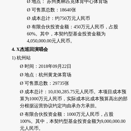
Ø
地点： 苏州奥林匹克体育中心体育场
Ø
可售票总数：
18640
张
Ø
成本总计：约
750
万元人民币
Ø
有限合伙投资金额：
450
万元人民币，占股
60%
。其中，本契约型基金投资金额为
4,050,000.00
元人民币。
4.
X
杰巡回演唱会
1)
杭州站
Ø
时间：
2018
年
09
月
22
日
Ø
地点：杭州黄龙体育场
Ø
可售票总数：
29735
张
Ø
成本总计：
10,030,285.75
元人民币。本项目成本预
算为
1000
万元人民币，实际成本比成本预算高出的部
分根据运营协议约定均由承办方承担。
Ø
有限合伙投资金额：
1000
万元人民币，占股
100%
。其中，本契约型基金投资金额为
9,000,000.00
元人民币。