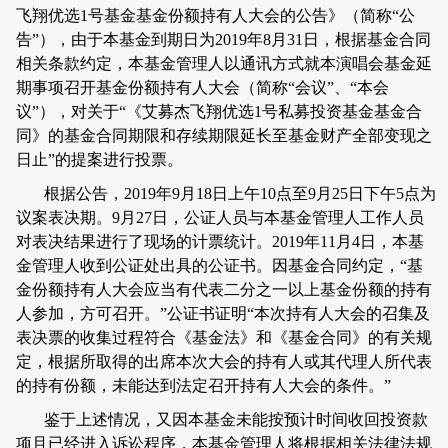
飞翔优选
1
号基金基金份额持有人大会的公告》（简称
“
公
告
”
），由于本基金到期日为
2019
年
8
月
31
日，根据基金合同
相关条款约定，
本基金管理人以通讯方式就本演唱会基金延
期事项召开基金份额持有人大会（简称“会议”、“本会
议”），
对关于“
《艾募杰飞翔优选
1
号私募投资基金基金合
同》的基金合同期限和存续期限延长至基金财产全部变现之
日止”的提案进行投票。
根据公告，
2019
年
9
月
18
日上午
10
点至
9
月
25
日下午
5
点为
议案表决期。
9
月
27
日，公证人员与本基金管理人工作人员
对表决结果进行了现场的计票统计。
2019
年
11
月
4
日，本基
金管理人收到公证处出具的公证书。因基金合同约定，“基
金份额持有人大会应当有代表二分之一以上基金份额的持有
人参加，方可召开。”公证书证明“本次持有人大会的召集及
表决票的收集过程符合《基金法》和《基金合同》的有关规
定，根据所取得的出席本次大会的持有人或其代理人所代表
的持有份额，未能达到法定召开持有人大会的条件。”
鉴于上述情况，又因本基金未能按预计时间收回投资款
项且已经进入诉讼程序，本基金管理人将根据相关法律法规