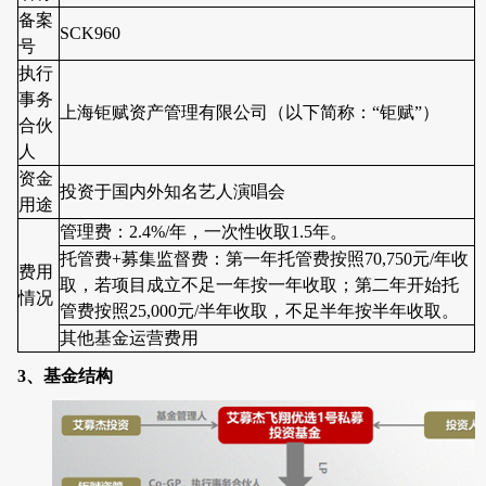
备案
SCK960
号
执行
事务
上海钜赋资产管理有限公司（以下简称：“钜赋”）
合伙
人
资金
投资于国内外知名艺人演唱会
用途
管理费：
2.4%/
年，一次性收取
1.5
年。
托管费
+
募集监督费：第一年托管费按照
70,750
元
/
年收
费用
取，若项目成立不足一年按一年收取；第二年开始托
情况
管费按照
25,000
元
/
半年收取，不足半年按半年收取。
其他基金运营费用
3
、基金
结构