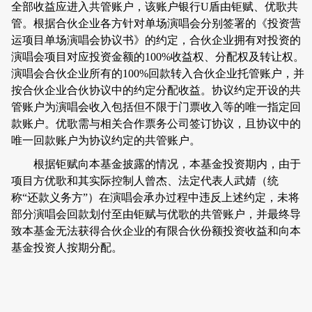
全部收益应进入共管账户，该账户银行
U
盾由钜赋、优歌共
管。根据合伙企业各方针对单场演唱会分别签署的《投资营
运项目单场演唱会协议书》的约定，合伙企业拥有对投资的
演唱会项目对应投资金额的
100%
收益权、分配权及转让权。
演唱会合伙企业所有的
100%
回款转入合伙企业托管账户，并
按合伙企业合伙协议中的约定分配收益。协议约定开设的共
管账户为演唱会收入包括但不限于门票收入等的唯一指定回
款账户。优歌需与相关合作票务公司签订协议，且协议中的
唯一回款账户为协议约定的共管账户。
根据钜赋向本基金披露的情况，本基金投资期内，由于
项目方优歌和其实际控制人曾杰、法定代表人武婧（统
称“还款义务方”）在演唱会承办过程中违反上述约定，未将
部分演唱会回款划付至由钜赋与优歌的共管账户，并最终导
致本基金无法获得合伙企业的有限合伙份额投资收益和向本
基金投资人按期分配。