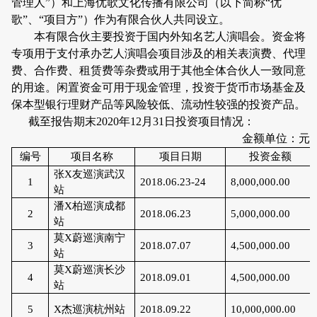
管理人”
）和上海优歌文化传播有限公司（
以下简称“优
歌”、“项目方”）
作为有限合伙人共同设立。
本有限合伙主要投资于国内外知名艺人演唱会。资金将
专项用于支付承办艺人演唱会项目涉及的相关表演费、代理
费、合作费、租赁费等杂费或用于其他全体合伙人一致同意
的用途。闲置资金可用于现金管理，投资于货币市场基金及
保本型银行理财产品等风险较低、流动性较强的投资产品。
截至报告期末
2020
年
12
月
31
日投资项目情况：
金额单位：元
编号
项目名称
项目日期
投资金额
张
X
友巡演武汉
1
2018.06.23-24
8,000,000.00
站
潘
X
柏巡演成都
2
2018.06.23
5,000,000.00
站
莫
X
蔚巡演南宁
3
2018.07.07
4,500,000.00
站
莫
X
蔚巡演长沙
4
2018.09.01
4,500,000.00
站
5
X
杰巡演杭州站
2018.09.22
10,000,000.00