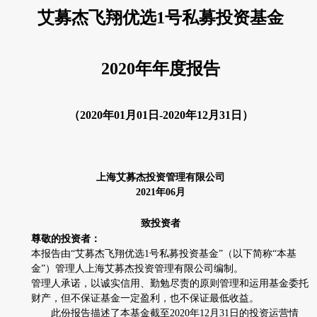
艾募杰飞翔优选
1
号私募投资基金
2020
年年度报告
（
2020
年
01
月
01
日
-2020
年
12
月
31
日）
上海艾募杰投资管理有限公司
2021
年
06
月
致投资者
尊敬的投资者：
本报告由“艾募杰飞翔优选
1
号私募投资基金
”
（以下简称
“
本基
金
”
）管理人上海艾募杰投资管理有限公司编制。
管理人承诺，以诚实信用、勤勉尽责的原则管理和运用基金委托
财产，但不保证基金一定盈利，也不保证最低收益。
此份报告描述了本基金截至
2020
年
12
月
31
日的投资运营情