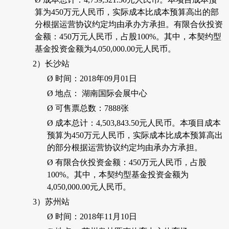
算为
450
万元人民币，实际成本比成本预算高出的部
分根据运营协议约定均由承办方承担。有限合伙投资
金额：
450
万元人民币，占股
100%
。其中，本契约型
基金投资金额为
4,050,000.00
元人民币。
2）
长沙站
Ø
时间：
2018
年
09
月
01
日
Ø
地点： 湖南国际会展中心
Ø
可售票总数：
7888
张
Ø
成本总计：
4,503,843.50
元人民币。本项目成本
预算为
450
万元人民币，实际成本比成本预算高出
的部分根据运营协议约定均由承办方承担。
Ø
有限合伙投资金额：
450
万元人民币，占股
100%
。其中，本契约型基金投资金额为
4,050,000.00
元人民币。
3）
苏州站
Ø
时间：
2018
年
11
月
10
日