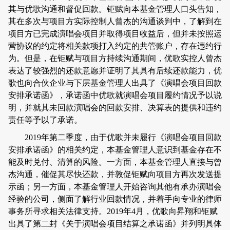
其与优歌沟通和督促回款。钜赋向本基金管理人口头告知，
其在多次与项目方实际控制人曾杰的沟通谈判中，了解到在
项目方已完成演唱会项目并取得项目收益后，但并未按照运
营协议的约定将相关款项打入约定的共管账户，存在违约行
为。但是，在钜赋与项目方持续沟通期间，优歌实控人曾杰
表达了较强烈的还款意愿并证明了其具有后续还款能力，优
歌也向合伙企业与下层基金管理人出具了
《演唱会项目回款
安排承诺函》，承诺函中优歌就演唱会项目履约情况予以说
明，并就其未回款演唱会的回款安排、决算表的提供和违约
责任等予以了承诺。
2019
年第二季度，由于优歌并未履行《演唱会项目回款
安排承诺函》的相关约定，本基金管理人意识到基金存在不
能及时兑付、清算的风险。一方面，本基金管理人直接与曾
杰沟通，催促其尽快还款，并敦促钜赋向项目方再次发送提
示函；另一方面，本基金管理人开始咨询其他有承办演唱会
经验的公司，侧面了解行业回款情况，并着手向专业的律师
事务所寻求相关法律支持。
2019
年
4
月，优歌向昇翔和钜赋
出具了第二封《关于演唱会项目结算之承诺函》并列明具体