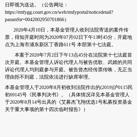
日即视为送达。（公告网址：
https://rmfygg.court.gov.cn/web/rmfyportal/noticedetail?
paramStr=0042002950701866
）
2020
年
4
月
10
日，
本基金管理人
收到法院寄送的案件传
票，得知开庭时间为
2020
年
07
月
02
日下午
13
时
45
分，开庭地
点为上海市浦东新区丁香路
611
号 本部第十七法庭。
本案于
2020
年
7
月
2
日下午
13
点
45
分在法院第十七法庭首
次开庭。
本基金管理人
诉讼代理人与被告优歌、武婧的共同
诉讼代理人均到庭参与开庭。被告曾杰经传票传唤，无正当
理由拒不到庭，法院依法进行缺席审理。
本基金管理人
于
2020
年
8
月初收到法院作出的
(2019)
沪
0115
民
初
69145
号《民事判决书》。（具体情况详见本基金管理人
于
2020
年
8
月
14
号出具的《艾募杰飞翔优选
1
号私募投资基金
关于重大事项的第十四次临时报告》）