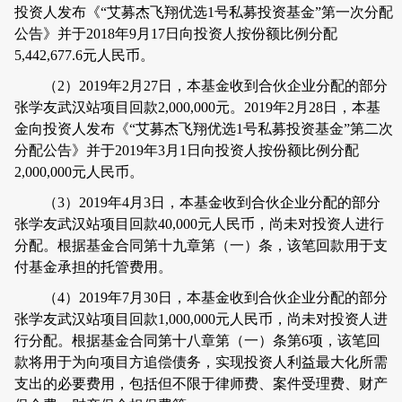
投资人发布《
“
艾募杰飞翔优选
1
号私募投资基金
”
第一次分配
公告》并于
2018
年
9
月
17
日向投资人按份额比例分配
5,442,677.6
元人民币。
（
2
）
2019
年
2
月
27
日，本基金收到合伙企业分配的部分
张学友武汉站项目回款
2,000,000
元。
2019
年
2
月
28
日，本基
金向投资人发布《
“
艾募杰飞翔优选
1
号私募投资基金
”
第二次
分配公告》并于
2019
年
3
月
1
日向投资人按份额比例分配
2,000,000
元人民币。
（
3
）
2019
年
4
月
3
日，本基金收到合伙企业分配的部分
张学友武汉站项目回款
40,000
元人民币，尚未对投资人进行
分配。根据基金合同第十九章第（一）条，该笔回款用于支
付基金承担的托管费用。
（
4
）
2019
年
7
月
30
日，本基金收到合伙企业分配的部分
张学友武汉站项目回款
1,000,000
元人民币，尚未对投资人进
行分配。根据基金合同第十八章第（一）条第
6
项，该笔回
款将用于为向项目方追偿债务，实现投资人利益最大化所需
支出的必要费用，包括但不限于律师费、案件受理费、财产