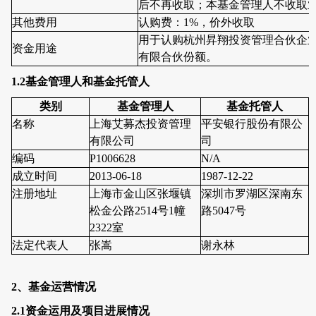
后不再收取；本基金管理人不收取
其他费用
认购费：
1%
，价外收取
用于认购杭州昇翔投资管理合伙企
资金用途
有限合伙份额。
1.2
基金管理人和基金托管人
类别
基金管理人
基金托管人
名称
上海艾募杰投资管理
平安银行股份有限公
有限公司
司
编码
P1006628
N/A
成立时间
2013-06-18
1987-12-22
注册地址
上海市金山区张堰镇
深圳市罗湖区深南东
松金公路
2514
号
1
幢
路5047号
2322
室
法定代表人
张嵩
谢永林
2、
基金运营情况
2.1
资金运用及项目进展情况