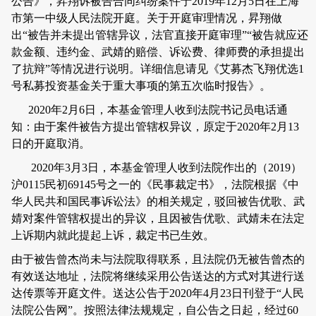
公告》，昇翔诉被告合同纠纷案件于
2019
年
12
月
5
日在上海
市第一中级人民法院开庭。关于开庭审理情况，昇翔做
出
“
被告并未提出管辖异议，法官直接开庭审理
”“
被告就应还
款金额、违约金、武婧的赔偿、诉讼费、律师费的承担提出
了抗辩
”
等情况进行说明。详细信息请见《艾募杰飞翔优选
1
号私募投资基金关于重大事项的第五次临时报告》。
2020
年
2
月
6
日，
本基金管理人
收到法院书记员电话通
知：由于案件被告方提出管辖权异议，原定于
2020
年
2
月
13
日的开庭取消。
2020
年
3
月
3
日，
本基金管理人
收到法院作出的（
2019
）
沪
0115
民初
69145
号之一的《民事裁定书》，法院根据《中
华人民共和国民事诉讼法》的相关规定，驳回被告优歌、武
婧对案件管辖权提出的异议，且因被告优歌、武婧未在法定
上诉期内就此提起上诉，裁定书已生效。
由于被告曾杰尚未与法院取得联系，且法院仍无被告曾杰的
有效送达地址，法院将继续采用公告送达的方式对其进行送
达传票等开庭文件。送达公告于
2020
年
4
月
23
日刊登于
“
人民
法院公告网
”
。按照法律法规规定，自公告之日起，经过
60