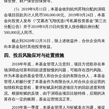
保全费、财产保全担保费等。
（
5
）
2019
年
9
月
11
日，本基金收到杭州昇翔分配的演唱
会项目回款共计人民币
500
,
00
0.00元
。
2019
年
9
月
24
日，本基
金向投资人发布《
“
艾募杰飞翔优选
1
号私募投资基金
”
第三次
分配公告》并于
2019
年
9
月
25
日向投资人按份额比例分配
500,000
元人民币。
截止到
2020
年
12
月
31
日，除上述收益外，合伙企业尚未
向本基金划付其他投资收益。
四、投后风险应对与处置措施
2018
年年底，本基金管理人注意到，项目方优歌存在单
场演唱会结算和回款进度较慢的问题，可能存在违约风险。
作为本基金的基金管理人和合伙企业的有限合伙人，本基金
管理人积极行使了本基金作为有限合伙人对合伙企业运营的
知情权和监督权，要求钜赋及时跟进项目方的回款进度和情
况。根据钜赋的反馈，由于演唱会项目比较特殊，后期的决
算存在一定的账期，基金运营情况正常。
2019
年第一季度，本基金管理人与钜赋多次沟通，催促